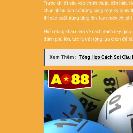
Trước khi đi sâu vào chiến thuật, cần hiểu r
chọn nhiều con số trong cùng một kỳ quay th
thì xác suất trúng tăng lên, tuy nhiên chi ph
Hiểu đúng khái niệm về cách đánh này giúp c
đánh phủ lớn, tức là trải rộng lựa chọn để t
Xem Thêm :
Tổng Hợp Cách Soi Cầu 