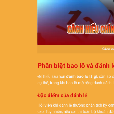
Cách hi
Phân biệt bao lô và đánh l
Để hiểu sâu hơn
đánh bao lô là gì
, cần so 
cụ thể, trong khi bao lô mở rộng danh sách 
Đặc điểm của đánh lẻ
Hội viên khi đánh lẻ thường phân tích kỹ cà
cao. Tuy nhiên, nếu sai thì toàn bộ khoản đ