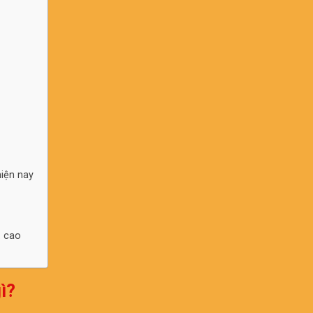
hiện nay
ả cao
ì?