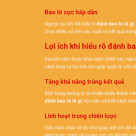
Bao lô cực hấp dẫn
Ngược lại, khi đã hiểu rõ
đánh bao lô là gì
,
chọn nhiều số nên xác suất có kết quả trúng
Lợi ích khi hiểu rõ đánh ba
Sau khi nắm được khái niệm chính xác, người
cách tăng cơ hội mà còn giúp quản lý vốn tố
Tăng khả năng trúng kết quả
Một trong những lý do khiến nhiều thành viên
đánh bao lô là gì
, hội viên sẽ biết cách ch
Linh hoạt trong chiến lược
Việc nắm chắc về lối chơi giúp anh em dễ dà
tăng hoặc giảm số lượng con số để phù hợp