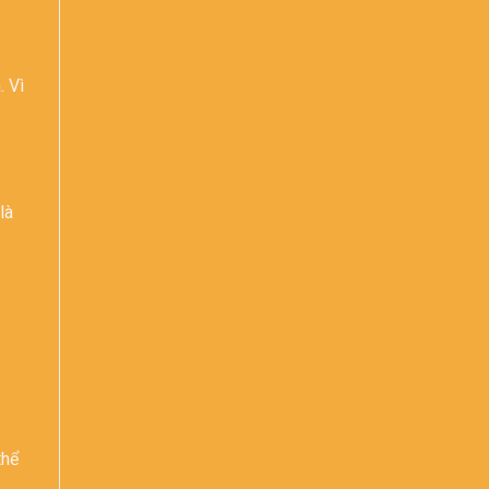
. Vì
là
.
thể