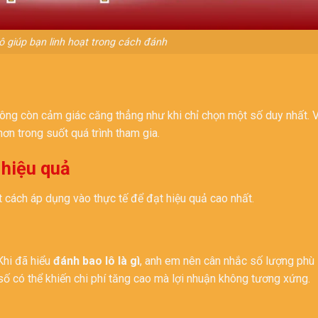
lô giúp bạn linh hoạt trong cách đánh
hông còn cảm giác căng thẳng như khi chỉ chọn một số duy nhất. 
ơn trong suốt quá trình tham gia.
 hiệu quả
ết cách áp dụng vào thực tế để đạt hiệu quả cao nhất.
Khi đã hiểu
đánh bao lô là gì
, anh em nên cân nhắc số lượng phù
số có thể khiến chi phí tăng cao mà lợi nhuận không tương xứng.