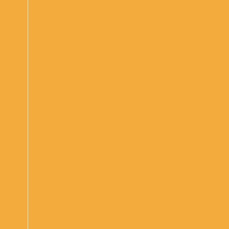
Tính,
Thưởng
Siêu
Khủng