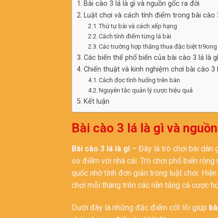
Bài cào 3 lá là gì và nguồn gốc ra đời
Luật chơi và cách tính điểm trong bài cào 3
Thứ tự bài và cách xếp hạng
Cách tính điểm từng lá bài
Các trường hợp thắng thua đặc biệt tr9ong b
Các biến thể phổ biến của bài cào 3 lá là g
Chiến thuật và kinh nghiệm chơi bài cào 3 l
Cách đọc tình huống trên bàn
Nguyên tắc quản lý cược hiệu quả
Kết luận
Bài cào 3 lá là gì và nguồn
Bài cào 3 lá là gì
– Đây là trò chơi bài dân
so điểm với nhà cái. Trò chơi phổ biến rộng 
quốc nhờ tính đơn giản trong luật chơi. Hiện
chơi mỗi tháng trên các nền tảng cá cược h
Dưới đây là những đặc điểm cốt lõi giúp
bà