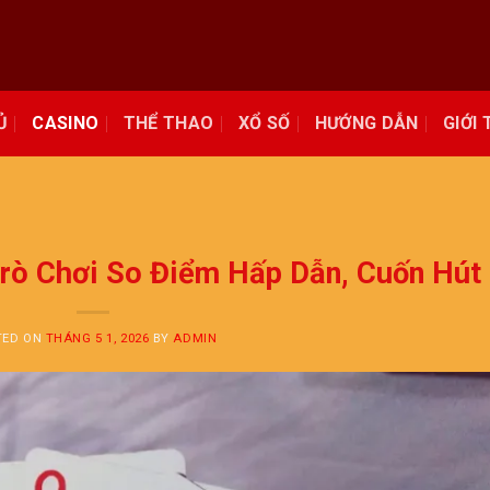
Ủ
CASINO
THỂ THAO
XỔ SỐ
HƯỚNG DẪN
GIỚI
 Trò Chơi So Điểm Hấp Dẫn, Cuốn Hút
TED ON
THÁNG 5 1, 2026
BY
ADMIN