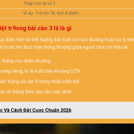
Thấp hơn lá số 2
Ví dụ: 7+6+5=18, tính 8 điểm
t tr9ong bài cào 3 lá là gì
uy định một số tình huống đặc biệt có mức thưởng hoặc xử lý riê
 trước khi thực hiện thông thường giữa người chơi với nhà cái.
9, thắng mọi điểm thường.
ưởng riêng, tỷ lệ xuất hiện khoảng 0,5%.
ất, thắng cả cào 9 trong nhiều biến thể.
hà cái thắng theo quy tắc mặc định.
ắc Và Cách Đặt Cược Chuẩn 2026