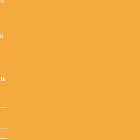
ra
ết
.
 là