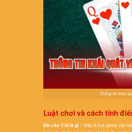
Thông tin khái qu
Luật chơi và cách tính điể
Bài cào 3 lá là gì
– Đây là tựa game vận hàn