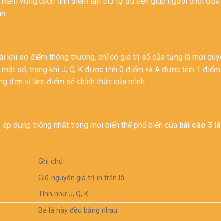
 Nắm vững cách tính điểm lẫn thứ tự ưu tiên giúp người chơi đưa 
n.
i khi so điểm thông thường, chỉ có giá trị số của từng lá mới quy
 mặt số, trong khi J, Q, K được tính 0 điểm và A được tính 1 điểm
àng đơn vị làm điểm số chính thức của mình.
, áp dụng thống nhất trong mọi biến thể phổ biến của
bài cào 3 lá
Ghi chú
Giữ nguyên giá trị in trên lá
Tính như J, Q, K
Ba lá này đều bằng nhau